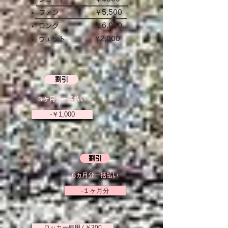
ファン
￥5,500
ロング
￥6,000
​ウェット
¥2,000
割引
３ヶ月分一括払い
-￥1,000
割引
6ヵ月分一括払い
-１ヶ月分
ロッカー使用 / ￥300