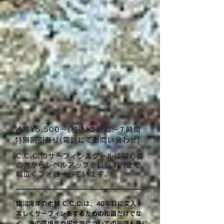
通常¥5,500〜(税込)
２時間〜７時間
特別割引有り(電話にてお問い合わせ)
C.C.C.のサーフィンスクールは初心者
の方からレベルアップを目指す方まで
幅広くフォローしています。
鵠沼海岸の老舗 C.C.C.は、40年目に突入！
楽しくサーフィンをするための知識だけでな
く、海の環境面や安全面についての知識も身に