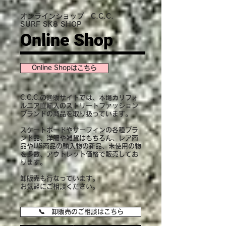
オンラインショップ C.C.C.
SURF SK8 SHOP
Online Shop
Online Shopはこちら
C.C.C.の通販サイト
では、本場カリフォ
ルニア
直輸入のストリートファッション
ブランドの商品を取り扱っています。
スケートボードやサーフィンの各種ブラ
ンド品、洋服や雑貨はもちろん、レア商
品やUS商品の輸入物の新品、
未使用の物
を
多数、アウトレット価格で販売してお
ります。
卸販売も行なっています。
​お気軽にご相談ください。
📞 卸販売のご相談はこちら