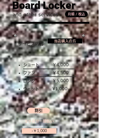
Board Locker
and other services
月額 / 税込
当店購入の方
サービス内容
ショート
￥4,000
ファン
￥4,500
ロング
￥5,000
​ウェット
​¥1,000
割引
３ヶ月分一括払い
-￥1,000