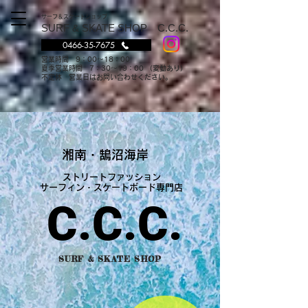
サーフ＆スケートショップ
SURF & SKATE SHOP
C.C.C.
0466-35-7675
営業時間 9：00〜18：00
夏季営業時間 7：30〜19：00 （変動あり）
不定休 営業日はお問い合わせください。
湘南・鵠沼海岸
ストリートファッション
サーフィン・スケートボード専門店
C.C.C.
SURF & SKATE SHOP