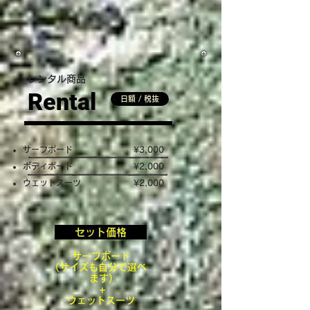
レンタル商品
Rental
日額 / 税抜
サーフボード
¥3,000
​ボディボード
¥2
,000
ウェットスーツ
¥2
,000
セット価格
サーフボード
(サイズも自分で選べ
ます)
+
ウェットスーツ