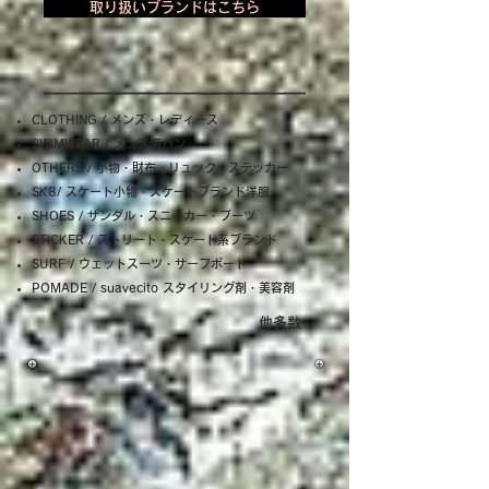
取り扱いブランドはこちら
CLOTHING / メンズ・レディース
SWIMWEAR / メンズ海パン
OTHERS / 小物・財布・リュック・ステッカー
SK8/ スケート小物・スケートブランド洋服
SHOES / サンダル・スニーカー・ブーツ
STICKER / ストリート・スケート系ブランド
SURF / ウェットスーツ・サーフボード
POMADE / suavecito スタイリング剤・美容剤
​他多数