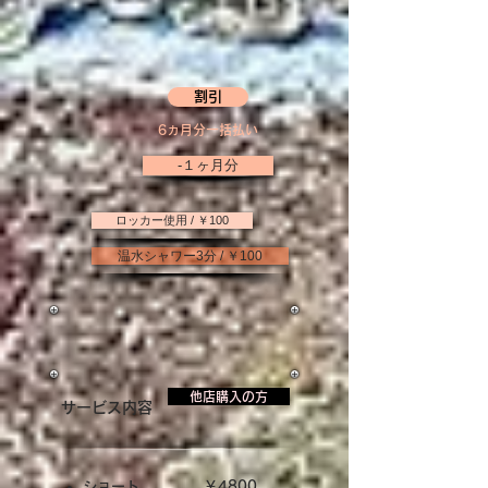
割引
6ヵ月分一括払い
-１ヶ月分
ロッカー使用 / ￥100
温水シャワー3分 / ￥100
他店購入の方
サービス内容
ショート
￥4800